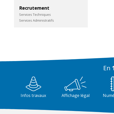
Recrutement
Services Techniques
Services Administratifs
En
1
Infos travaux
Affichage légal
Numér