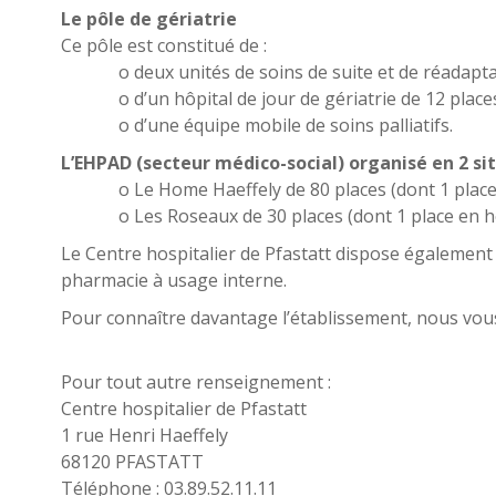
Le pôle de gériatrie
Ce pôle est constitué de :
o deux unités de soins de suite et de réadaptatio
o d’un hôpital de jour de gériatrie de 12 places
o d’une équipe mobile de soins palliatifs.
L’EHPAD (secteur médico-social) organisé en 2 si
o Le Home Haeffely de 80 places (dont 1 place
o Les Roseaux de 30 places (dont 1 place en h
Le Centre hospitalier de Pfastatt dispose également d
pharmacie à usage interne.
Pour connaître davantage l’établissement, nous vous i
Pour tout autre renseignement :
Centre hospitalier de Pfastatt
1 rue Henri Haeffely
68120 PFASTATT
Téléphone : 03.89.52.11.11