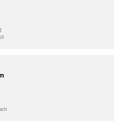
g
59
am
ach