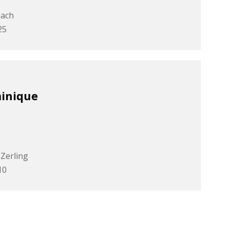
nach
25
inique
Zerling
10