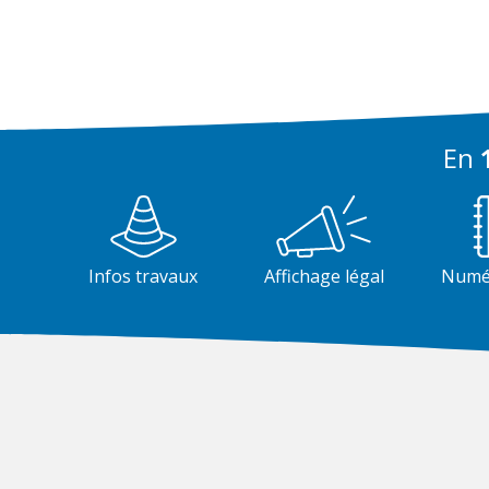
En
1
Infos travaux
Affichage légal
Numér