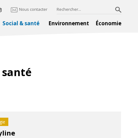
Nous contacter
Social & santé
Environnement
Économie
 santé
gie
line