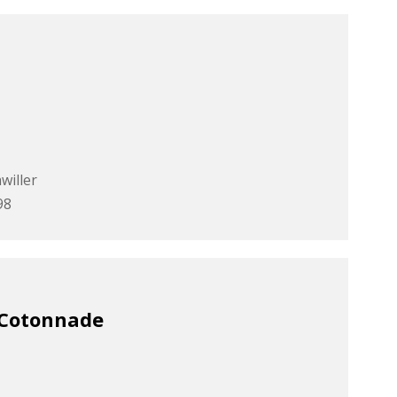
willer
98
 Cotonnade